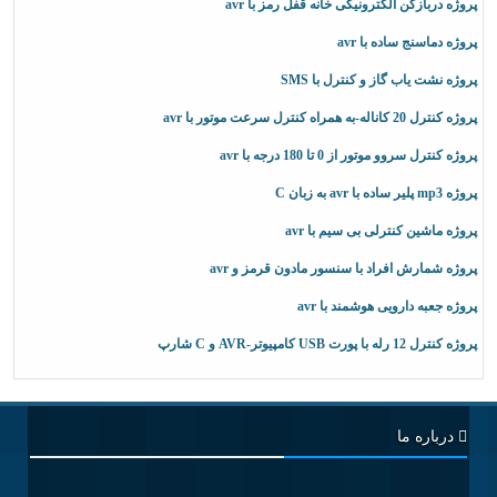
پروژه دربازکن الکترونیکی خانه قفل رمز با avr
پروژه دماسنج ساده با avr
پروژه نشت یاب گاز و کنترل با SMS
پروژه کنترل 20 کاناله-به همراه کنترل سرعت موتور با avr
پروژه کنترل سروو موتور از 0 تا 180 درجه با avr
پروژه mp3 پلیر ساده با avr به زبان C
پروژه ماشین کنترلی بی سیم با avr
پروژه شمارش افراد با سنسور مادون قرمز و avr
پروژه جعبه دارویی هوشمند با avr
پروژه کنترل 12 رله با پورت USB کامپیوتر-AVR و C شارپ
درباره ما