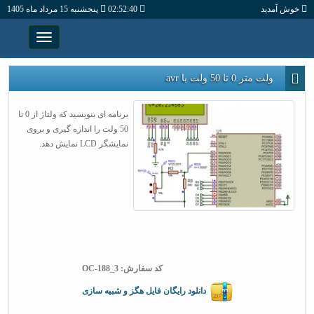
خوش آمدید
02:52:41
پنجشنبه 15 مرداد ماه 1405
ولت متر 0 تا 50 ولت با avr
برنامه ای بنویسید که ولتاژ از 0 تا
50 ولت را اندازه گیری و بروی
نمایشگر LCD نمایش دهد.
کد سفارش: OC-188_3
دانلود رایگان فایل هگز و شبیه سازی